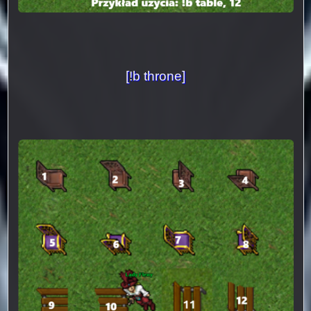
[!b throne]