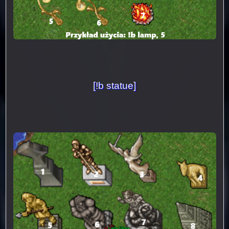
[!b statue]