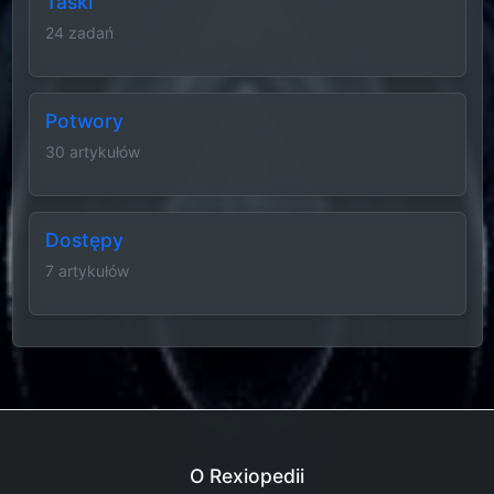
Taski
24 zadań
Potwory
30 artykułów
Dostępy
7 artykułów
O Rexiopedii