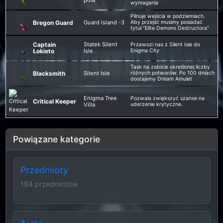
wymagania
Pilnuje wejścia w podziemiach.
Bregon Guard
Guard Island -3
Aby przejść musimy posiadać
tytuł "Elite Demons Destructora"
Captain
Statek Silent
Przewozi nas z Silent Isle do
Łokieto
Isle
Enigma City
Task na zabicie określonej liczby
Blacksmith
Silent Isle
różnych potworów. Po 100 dniach
dostajemy Dream Amulet
Enigma Tree
Pozwala zwiększyć szanse na
Critical Keeper
Villa
uderzenie krytyczne.
Powiązane kategorie
Przedmioty
194 przedmiotów