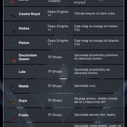
>Szachy
krzyżyk
Depo Engima
Casino Royal
Oferuje kasyno za dark coins
+1
Depo Enigma
Daje misję na dostęp do Hades
Hades
+1
City
Depo Enigma
Daje misję na dostęp do Atlantis
Platon
+1
City
Decoration
Sprzedaje przedmioty premium
TP Shops
Queen
do dekoracji domku
Sprzedaje przedmioty do
Lola
TP Shops
dekoracji domku
Malak
TP Shops
Sprzedaje runy
Skupuje armory, shieldy bronie,
Soya
TP Shops
ale te z klasycznej tibii
Frodo
TP Shops
Sprzedaje plecaki, liny, łopaty
Sprzedaje mana shieldy, super sd,