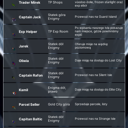
Trader Mirek
TP Shops
voodoo dolle, frozen starlight oraz
exp elixir
Statek góra
Captain Jack
Przewozi nas na Guard Island
Enigmy
Po wpisaniu naszego lvla pokazuje
Exp Helper
TP Exp Room
nam miejsce, gdzie powinniśmy
expić
Statek dół
Oferuje misje na wędkę
Jarek
Enigmy
poziomową
Statek dół
Oliwia
Daje misję na dostęp do Lost City
Enigmy
Statek dół
Captain Rafon
Przewozi nas na Silent Isle
Enigmy
Enigma dół,
Kamil
Daje misję na dostęp do Elite City
prawo
Parcel Seller
Gold City góra
Sprzedaje parcele, listy
Statek dół
Capitan Baltic
Przewozi nas na Strange Isle
Enigmy