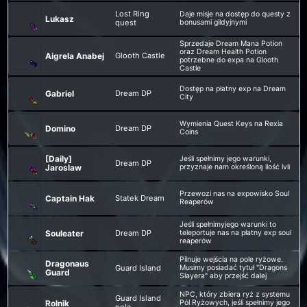
Lost Ring
Daje misje na dostęp do questy z
Lukasz
quest
bonusami gildyjnymi
Sprzedaje Dream Mana Potion
oraz Dream Health Potion
Aigrela Anabej
Glooth Castle
potrzebne do expa na Glooth
Castle
Dostęp na płatny exp na Dream
Gabriel
Dream DP
City
Wymienia Quest Keys na Rexia
Domino
Dream DP
Coins
[Daily]
Jeśli spełnimy jego warunki,
Dream DP
Jaroslaw
przyznaje nam określoną ilość lvli
Przewozi nas na expowisko Soul
Captain Hak
Statek Dream
Reaperów
Jeśli spełnimyjego warunki to
Souleater
Dream DP
teleportuje nas na płatny exp soul
reaperów
Pilnuje wejścia na pole ryżowe.
Dragonaus
Guard Island
Musimy posiadać tytuł "Dragons
Guard
Slayera" aby przejść dalej
NPC, który zbiera ryż z systemu
Guard Island
Rolnik
Pól Ryżowych, jeśli spełnimy jego
pola