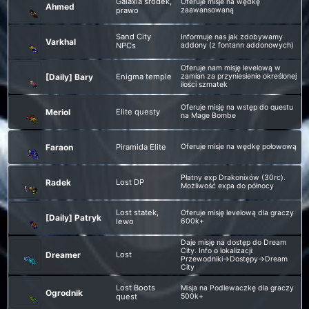
Galaxia środek,
Oferuje misje na wędkę
Ahmed
prawo
zaawansowaną
Sand City
Informuje nas jak zdobywamy
Varkhal
NPCs
addony (z fontann addonowych)
Oferuje nam misję levelową w
[Daily] Bary
Enigma temple
zamian za przyniesienie określonej
ilości szmatek
Oferuje misję na wstęp do questu
Meriol
Elite questy
na Mage Bombe
Faraon
Piramida Elite
Oferuje misje na wędkę połowową
Płatny exp Drakonixów (30rc).
Radek
Lost DP
Możliwość expa do północy
Lost statek,
Oferuje misję levelową dla graczy
[Daily] Patryk
lewo
600k+
Daje misję na dostęp do Dream
City. Info o lokalizacji:
Dreamer
Lost
Przewodniki->Dostępy->Dream
City
Lost Boots
Misja na Podlewaczkę dla graczy
Ogrodnik
quest
500k+