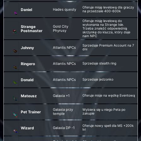
Oferuje misję levelową dla graczy
Daniel
Hades questy
na przedziale 400-600k
Oferuje misję levelową do
wykonania na Strange Isle.
Strange
Gold City
Trzeba znaleźć odpowiednią
Postmaster
Phyrusy
skrzynkę do klucza, który daje
nam NPC
Sprzedaje Premium Account na 7
Johnny
Atlantis NPCs
dni
Ringero
Atlantis NPCs
Sprzedaje stealth ring
Donald
Atlantis NPCs
Sprzedaje jedzonko
Mateusz
Galaxia +1
Oferuje misje na wędkę Eventową
Galaxia przy
Wybiera się u niego Peta po
Pet Trainer
temple
zakupie
Oferuje nowy spell dla MS +200k
Wizard
Galaxia DP -1
lvl