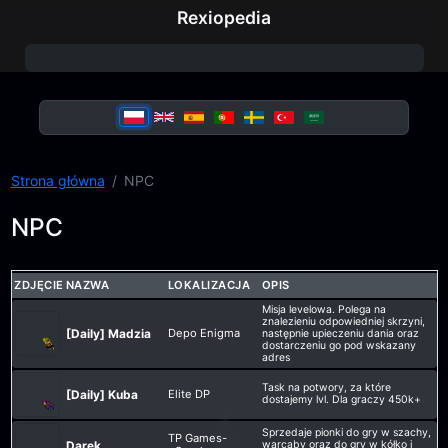
Rexiopedia
Strona główna
NPC
NPC
ZDJĘCIE
NAZWA
LOKALIZACJA
OPIS
Misja levelowa. Polega na
znalezieniu odpowiedniej skrzyni,
[Daily] Madzia
Depo Enigma
następnie upieczeniu dania oraz
dostarczeniu go pod wskazany
adres
Task na potwory, za które
[Daily] Kuba
Elite DP
dostajemy lvl. Dla graczy 450k+
Sprzedaje pionki do gry w szachy,
TP Games-
Darek
warcaby oraz do gry w kółko i