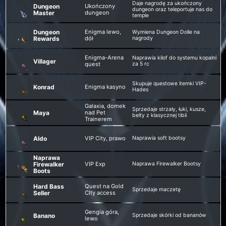
Daje nagrodę za ukończony
Dungeon
Ukończony
dungeon oraz teleportuje nas do
Master
dungeon
temple
Dungeon
Enigma lewo,
Wymiena Dungeon Dolle na
Rewards
dół
nagrody
Enigma-Arena
Naprawia kilof do systemu kopalni
Villager
quest
za 5 rc
Skupuje questowe itemki VIP-
Konrad
Enigma kasyno
Hades
Galaxia, domek
Sprzedaje strzały, łuki, kusze,
Maya
nad Pet
belty z klasycznej tibii
Trainerem
Aldo
VIP City, prawo
Naprawia soft bootsy
Naprawa
Firewalker
VIP Exp
Naprawa Firewalker Bootsy
Boots
Hard Bass
Quest na Gold
Sprzedaje maczetę
Seller
CIty access
Gengia góra,
Banano
Sprzedaje skórki od bananów
lewo