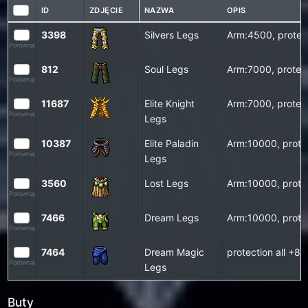
ID
ZDJĘCIE
NAZWA
OPIS
3398
Silvers Legs
Arm:4500, protec
Porównaj
812
Soul Legs
Arm:7000, protec
Porównaj
11687
Elite Knight
Arm:7000, protec
Porównaj
Legs
10387
Elite Paladin
Arm:10000, prote
Porównaj
Legs
3560
Lost Legs
Arm:10000, prote
Porównaj
7466
Dream Legs
Arm:10000, prote
Porównaj
7464
Dream Magic
protection all +
Porównaj
Legs
Buty