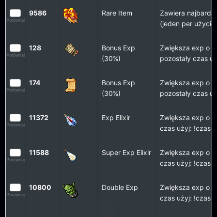
9586
Rare Item
Zawiera najbardzi
Porównaj
(jeden per użycie
128
Bonus Exp
Zwiększa exp o 3
Porównaj
(30%)
pozostały czas uż
174
Bonus Exp
Zwiększa exp o 3
Porównaj
(30%)
pozostały czas uż
11372
Exp Elixir
Zwiększa exp o 2
Porównaj
czas użyj: !czas
11588
Super Exp Elixir
Zwiększa exp o 5
Porównaj
czas użyj: !czas
10800
Double Exp
Zwiększa exp o 1
Porównaj
czas użyj: !czas