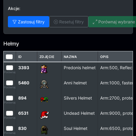
Akcje:
Zastosuj filtry
Resetuj filtry
Porównaj wybrane 
Hełmy
ID
ZDJĘCIE
NAZWA
OPIS
3393
Predonis helmet
Arm:500, Reflec
Porównaj
5460
Anni helmet
Arm:1000, faster
Porównaj
894
Silvers Helmet
Arm:2700, protect
Porównaj
6531
Undead Helmet
Arm:9000, protec
Porównaj
830
Soul Helmet
Arm:6500, protec
Porównaj