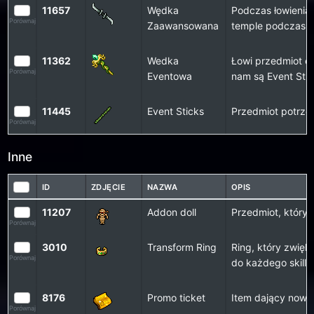
11657
Wędka
Podczas łowienia 
Porównaj
Zaawansowana
temple podczas re
11362
Wedka
Łowi przedmiot o 
Porównaj
Eventowa
nam są Event Stic
11445
Event Sticks
Przedmiot potrze
Porównaj
Inne
ID
ZDJĘCIE
NAZWA
OPIS
11207
Addon doll
Przedmiot, który
Porównaj
3010
Transform Ring
Ring, który zwięk
Porównaj
do każdego skilla
8176
Promo ticket
Item dający nową 
Porównaj