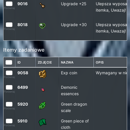
9016
Upgrade +25
Ulepsza wyposaże
Porównaj
itemka, Uwazaj!
8018
Upgrade +30
Ulepsza wyposaże
Porównaj
itemka, Uwazaj!
Itemy zadaniowe
ID
ZDJĘCIE
NAZWA
OPIS
9058
Exp coin
Wymagany w niekt
Porównaj
6499
Demonic
Porównaj
essences
5920
Green dragon
Porównaj
scale
5910
Green piece of
Porównaj
cloth