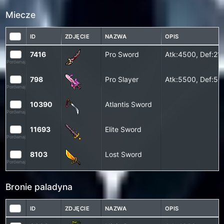
Miecze
ID
ZDJĘCIE
NAZWA
OPIS
7416
Pro Sword
Atk:4500, Def:21
Porównaj
798
Pro Slayer
Atk:5500, Def:50
Porównaj
10390
Atlantis Sword
Porównaj
11693
Elite Sword
Porównaj
8103
Lost Sword
Porównaj
Bronie paladyna
ID
ZDJĘCIE
NAZWA
OPIS