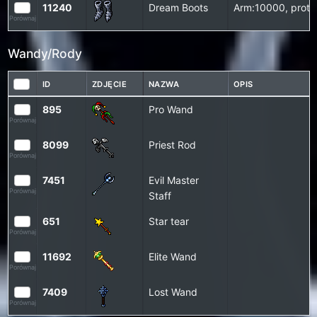
11240
Dream Boots
Arm:10000, prote
Porównaj
Wandy/Rody
ID
ZDJĘCIE
NAZWA
OPIS
895
Pro Wand
Porównaj
8099
Priest Rod
Porównaj
7451
Evil Master
Porównaj
Staff
651
Star tear
Porównaj
11692
Elite Wand
Porównaj
7409
Lost Wand
Porównaj