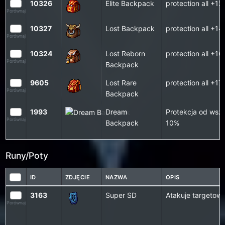
10326
Elite Backpack
protection all +1
Porównaj
10327
Lost Backpack
protection all +1
Porównaj
10324
Lost Reborn
protection all +1
Porównaj
Backpack
9605
Lost Rare
protection all +1
Porównaj
Backpack
1993
Dream
Protekcja od wszy
Porównaj
Backpack
10%
Runy/Poty
ID
ZDJĘCIE
NAZWA
OPIS
3163
Super SD
Atakuje targetow
Porównaj