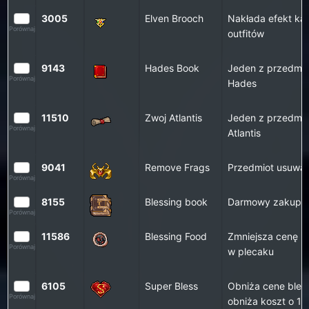
3005
Elven Brooch
Nakłada efekt kam
Porównaj
outfitów
9143
Hades Book
Jeden z przedmio
Porównaj
Hades
11510
Zwoj Atlantis
Jeden z przedmio
Porównaj
Atlantis
9041
Remove Frags
Przedmiot usuwają
Porównaj
8155
Blessing book
Darmowy zakup ws
Porównaj
11586
Blessing Food
Zmniejsza cenę b
Porównaj
w plecaku
6105
Super Bless
Obniża cene bless
Porównaj
obniża koszt o 1 