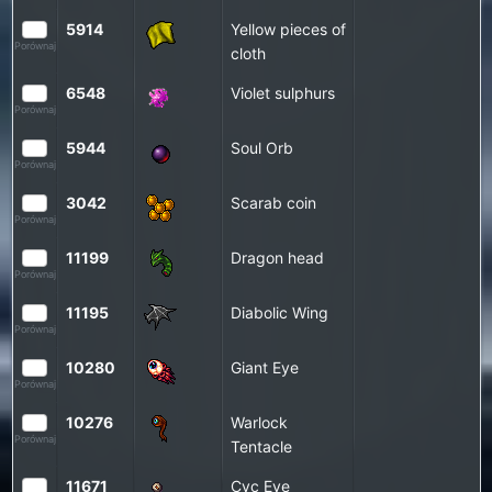
5914
Yellow pieces of
Porównaj
cloth
6548
Violet sulphurs
Porównaj
5944
Soul Orb
Porównaj
3042
Scarab coin
Porównaj
11199
Dragon head
Porównaj
11195
Diabolic Wing
Porównaj
10280
Giant Eye
Porównaj
10276
Warlock
Porównaj
Tentacle
11671
Cyc Eye