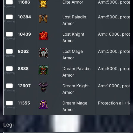
11686
Elite Armor
Arm:5000, protec
Porównaj
10384
Lost Paladin
Arm:5000, protec
Porównaj
Armor
10439
Lost Knight
Arm:10000, prote
Porównaj
Armor
8062
Lost Mage
Arm:5000, protec
Porównaj
Armor
8888
Dream Paladin
Arm:5000, protec
Porównaj
Armor
12607
Dream Knight
Arm:10000, protec
Porównaj
Armor
11355
Dream Mage
Protection all +
Porównaj
Armor
Legi