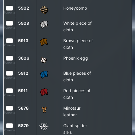
5902
Honeycomb
Porównaj
5909
White piece of
Porównaj
cloth
5913
Brown piece of
Porównaj
cloth
3606
Phoenix egg
Porównaj
5912
Blue pieces of
Porównaj
cloth
5911
Red pieces of
Porównaj
cloth
5878
Minotaur
Porównaj
leather
5879
Giant spider
Porównaj
silks