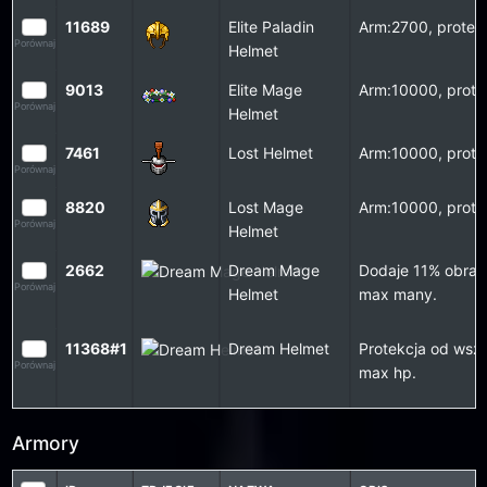
11689
Elite Paladin
Arm:2700, protect
Porównaj
Helmet
9013
Elite Mage
Arm:10000, prote
Porównaj
Helmet
7461
Lost Helmet
Arm:10000, prote
Porównaj
8820
Lost Mage
Arm:10000, prote
Porównaj
Helmet
2662
Dream Mage
Dodaje 11% obraz
Porównaj
Helmet
max many.
11368#1
Dream Helmet
Protekcja od wszy
Porównaj
max hp.
Armory