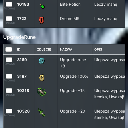
10183
Elite Potion
Leczy manę
Porównaj
1722
Dream MR
Leczy manę
Porównaj
UpgradeRune
ID
ZDJĘCIE
NAZWA
OPIS
3169
Upgrade rune
Ulepsza wyposaż
Porównaj
+8
3187
Upgrade 100%
Ulepsza wyposaż
Porównaj
10218
Upgrade +15
Ulepsza wyposaże
Porównaj
itemka, Uwazaj!
10328
Upgrade +20
Ulepsza wyposaże
Porównaj
itemka, Uwazaj!