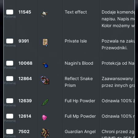
11545
Text effect
Dodaje komendę /
Porównaj
napisu. Napis mo
Kolor możemy wyb
9391
Private Isle
Pozwala na zakup 
Porównaj
Przewodniki.
10068
Nagini's Blood
Protekcja od Nag
Porównaj
12864
Reflect Snake
Zaawansowany sy
Porównaj
Prism
przez innych grac
12639
Full Hp Powder
Odnawia 100% ży
Porównaj
12614
Full Mp Powder
Odnawia 100% m
Porównaj
7502
Guardian Angel
Chroni przed zgo
Porównaj