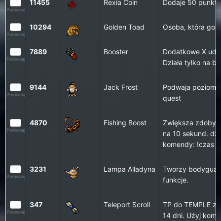
11455
Rexia Coin
Dodaje 50 punkt
Porównaj
10294
Golden Toad
Osoba, która go 
Porównaj
7889
Booster
Dodatkowe X uder
Porównaj
Działa tylko na br
9144
Jack Frost
Podwaja poziom ot
Porównaj
quest
4870
Fishing Boost
Zwiększa zdobywa
Porównaj
na 10 sekund. dzi
komendy: !czas
3231
Lampa Alladyna
Tworzy bodyguar
Porównaj
funkcje.
347
Teleport Scroll
TP do TEMPLE z d
Porównaj
14 dni. Użyj kome