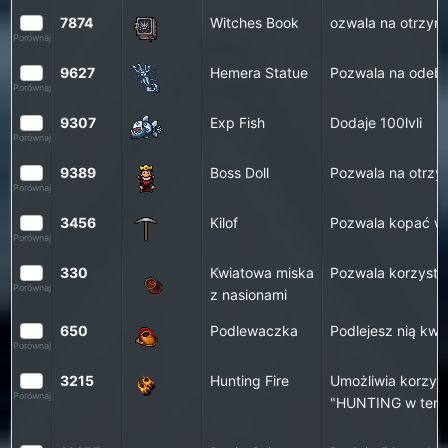
7874
Witches Book
ozwala na otrzym
Porównaj
9627
Hemera Statue
Pozwala na odebr
Porównaj
9307
Exp Fish
Dodaje 100lvli
Porównaj
9389
Boss Doll
Pozwala na otrzy
Porównaj
3456
Kilof
Pozwala kopać w 
Porównaj
330
Kwiatowa miska
Pozwala korzysta
Porównaj
z nasionami
650
Podlewaczka
Podlejesz nią kwi
Porównaj
3215
Hunting Fire
Umożliwia korzys
Porównaj
"HUNTING w temp