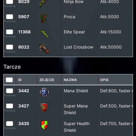
8029
Ninja Bow
Atk:4000
Porównaj
5907
Proca
Atk:5000
Porównaj
11368
Elite Spear
Atk:15000
Porównaj
8022
Lost Crossbow
Atk:50000
Porównaj
Tarcze
ID
ZDJĘCIE
NAZWA
OPIS
3442
Mana Shield
Def:800, faster r
Porównaj
3427
Super Mana
Def:500, faster r
Porównaj
Shield
3435
Super Health
Def:700, faster r
Porównaj
Shield