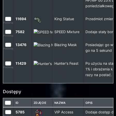
HP/MP do 25% Do
poniedziałkoweg
11694
King Statue
Przedmiot zmieniaj
Porównaj
7582
SPEED Mixture
Dodaje stały bon
Porównaj
13476
Blazing Mask
Posiadając go w B
Porównaj
go na 5 sekund i 
11429
Hunter's Feast
Po użyciu na stal
Porównaj
1% i obrażenia k
razy na postać.
Dostępy
ID
ZDJĘCIE
NAZWA
OPIS
5785
VIP Access
Dodaje dostęp do 
Porównaj