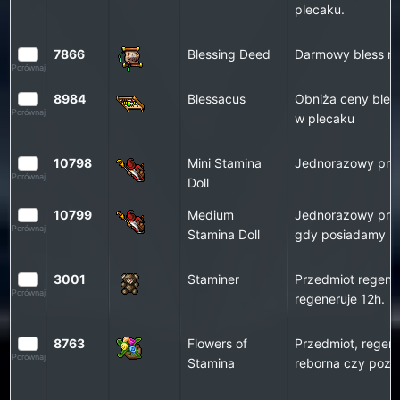
plecaku.
7866
Blessing Deed
Darmowy bless ra
Porównaj
8984
Blessacus
Obniża ceny bless
Porównaj
w plecaku
10798
Mini Stamina
Jednorazowy prze
Porównaj
Doll
10799
Medium
Jednorazowy prze
Porównaj
Stamina Doll
gdy posiadamy po
3001
Staminer
Przedmiot regene
Porównaj
regeneruje 12h.
8763
Flowers of
Przedmiot, regene
Porównaj
Stamina
reborna czy pozi