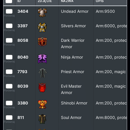
ID
ZDJĘCIE
NAZWA
OPIS
3404
Undead Armor
Arm:9500
Porównaj
3397
Silvers Armor
Arm:6000, protec
Porównaj
8058
Dark Warrior
Arm:200, protecti
Porównaj
Armor
8040
Ninja Armor
Arm:200, protecti
Porównaj
7793
Priest Armor
Arm:200, magic le
Porównaj
8039
Evil Master
Arm:200, magic le
Porównaj
Armor
3380
Shinobi Armor
Arm:200, protecti
Porównaj
811
Soul Armor
Arm:8000, protec
Porównaj