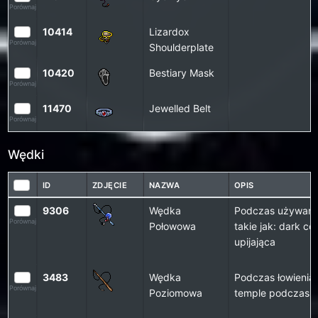
Porównaj
10414
Lizardox
Porównaj
Shoulderplate
10420
Bestiary Mask
Porównaj
11470
Jewelled Belt
Porównaj
Wędki
ID
ZDJĘCIE
NAZWA
OPIS
9306
Wędka
Podczas używania
Porównaj
Połowowa
takie jak: dark co
upijająca
3483
Wędka
Podczas łowienia 
Porównaj
Poziomowa
temple podczas re