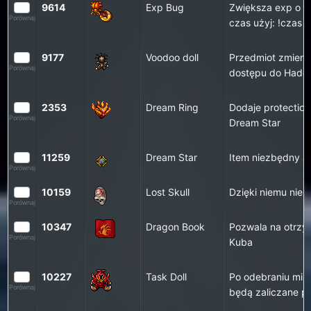
9614
Exp Bug
Zwiększa exp o 3
Porównaj
czas użyj: !czas
9177
Voodoo doll
Przedmiot zmieni
Porównaj
dostępu do Hade
2353
Dream Ring
Dodaje protection
Porównaj
Dream Star
11259
Dream Star
Item niezbędny ab
Porównaj
10159
Lost Skull
Dzięki niemu nie 
Porównaj
10347
Dragon Book
Pozwala na otrzy
Porównaj
Kuba
10227
Task Doll
Po odebraniu misj
Porównaj
będą zaliczane p