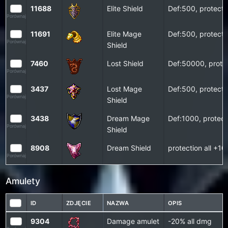
11688
Elite Shield
Def:500, protect
Porównaj
11691
Elite Mage
Def:500, protect
Porównaj
Shield
7460
Lost Shield
Def:50000, prote
Porównaj
3437
Lost Mage
Def:500, protecti
Porównaj
Shield
3438
Dream Mage
Def:1000, protect
Porównaj
Shield
8908
Dream Shield
protection all +
Porównaj
Amulety
ID
ZDJĘCIE
NAZWA
OPIS
9304
Damage amulet
-20% all dmg