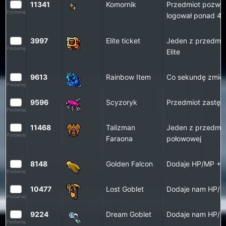
11341
Komornik
Przedmiot pozwal
Porównaj
logował ponad 40
3997
Elite ticket
Jeden z przedmio
Porównaj
Elite
9613
Rainbow Item
Co sekundę zmieni
Porównaj
9596
Scyzoryk
Przedmiot zastępu
Porównaj
11468
Talizman
Jeden z przedmio
Porównaj
Faraona
połowowej
8148
Golden Falcon
Dodaje HP/MP +
Porównaj
10477
Lost Goblet
Dodaje nam HP/MP
Porównaj
9224
Dream Goblet
Dodaje nam HP/MP
Porównaj