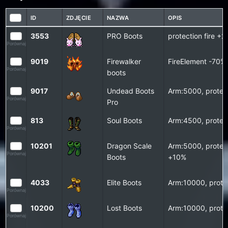
ID
ZDJĘCIE
NAZWA
OPIS
3553
PRO Boots
protection fire +2
Porównaj
9019
Firewalker
FireElement -70%
Porównaj
boots
9017
Undead Boots
Arm:5000, protect
Porównaj
Pro
813
Soul Boots
Arm:4500, protect
Porównaj
10201
Dragon Scale
Arm:5000, protect
Porównaj
Boots
+10%
4033
Elite Boots
Arm:10000, prote
Porównaj
10200
Lost Boots
Arm:10000, prote
Porównaj