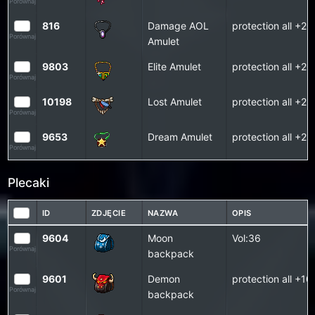
Porównaj
816
Damage AOL
protection all +2
Porównaj
Amulet
9803
Elite Amulet
protection all +
Porównaj
10198
Lost Amulet
protection all +
Porównaj
9653
Dream Amulet
protection all +2
Porównaj
Plecaki
ID
ZDJĘCIE
NAZWA
OPIS
9604
Moon
Vol:36
Porównaj
backpack
9601
Demon
protection all +10
Porównaj
backpack