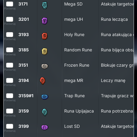
3171
Mega SD
Atakuje targetow
Porównaj
3201
mega UH
Runa lecząca
Porównaj
3193
Holy Rune
Runa atakująca o
Porównaj
3185
Random Rune
Runa bijąca obs
Porównaj
3151
Frozen Rune
Blokuje czary gra
Porównaj
3194
mega MR
Leczy manę
Porównaj
3159#1
Trap Rune
Trapuje gracz w 
Porównaj
3159
Runa Upijajaca
Runa potrzebna 
Porównaj
3199
Lost SD
Atakuje targetow
Porównaj